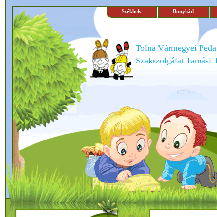
Székhely
Bonyhád
Tolna Vármegyei Peda
Szakszolgálat Tamási 