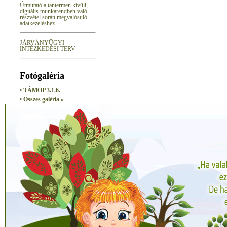
Útmutató a tantermen kívüli,
digitális munkarendben való
részvétel során megvalósuló
adatkezeléshez
JÁRVÁNYÜGYI
INTÉZKEDÉSI TERV
Fotógaléria
• TÁMOP 3.1.6.
• Összes galéria »