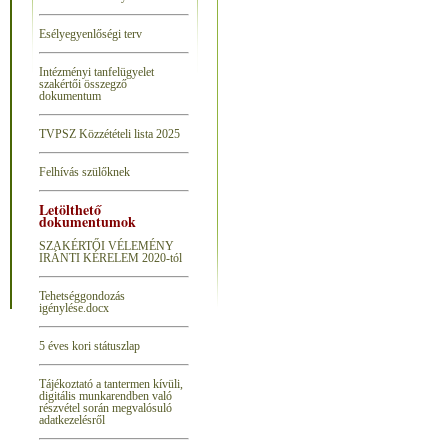
Esélyegyenlőségi terv
Intézményi tanfelügyelet
szakértői összegző
dokumentum
T
VPSZ Közzétételi lista 2025
Felhívás szülőknek
Letölthető
dokumentumok
SZAKÉRTŐI VÉLEMÉNY
IRÁNTI KÉRELEM 2020-tól
Tehetséggondozás
igénylése.docx
5 éves kori státuszlap
Tájékoztató a tantermen kívüli,
digitális munkarendben való
részvétel során megvalósuló
adatkezelésről