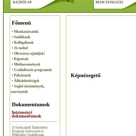
KEZDŐLAP
BEMUTATKOZÁS
Főmenü
• Munkatársaink
• Szülőknek
• Kollégáknak
• Jó tudni!
• Olvasásra ajánljuk!
• Képzések
• Médiaesemények
• Családbarát programok
Képnézegető
• Pályázatok
• Álláslehetőségek
• Segítő intézmények,
szervezetek
Dokumentumok
Intézményi
dokumentumok
A Szekszárdi Tankerületi
Központ Szervezeti és
Működési Szabályzata