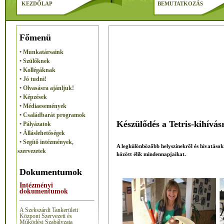
KEZDŐLAP
BEMUTATKOZÁS
Főmenü
• Munkatársaink
• Szülőknek
• Kollégáknak
• Jó tudni!
• Olvasásra ajánljuk!
• Képzések
• Médiaesemények
• Családbarát programok
Készülődés a Tetris-kihívás
• Pályázatok
• Álláslehetőségek
• Segítő intézmények,
A legkülönbözőbb helyszínekről és hivatások
szervezetek
között élik mindennapjaikat.
Dokumentumok
Intézményi
dokumentumok
A Szekszárdi Tankerületi
Központ Szervezeti és
Működési Szabályzata