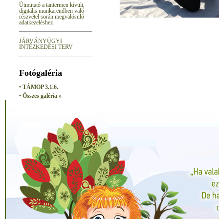
Útmutató a tantermen kívüli,
digitális munkarendben való
részvétel során megvalósuló
adatkezeléshez
JÁRVÁNYÜGYI
INTÉZKEDÉSI TERV
Fotógaléria
• TÁMOP 3.1.6.
• Összes galéria »