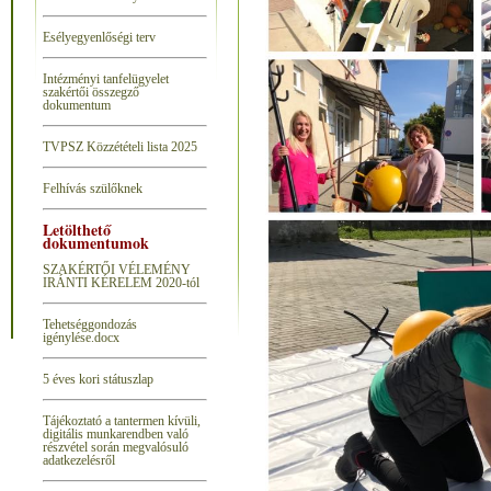
Esélyegyenlőségi terv
Intézményi tanfelügyelet
szakértői összegző
dokumentum
T
VPSZ Közzétételi lista 2025
Felhívás szülőknek
Letölthető
dokumentumok
SZAKÉRTŐI VÉLEMÉNY
IRÁNTI KÉRELEM 2020-tól
Tehetséggondozás
igénylése.docx
5 éves kori státuszlap
Tájékoztató a tantermen kívüli,
digitális munkarendben való
részvétel során megvalósuló
adatkezelésről