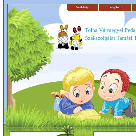
Székhely
Bonyhád
Tolna Vármegyei Peda
Szakszolgálat Tamási 