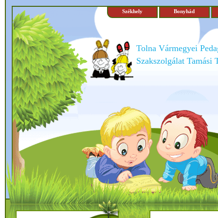
Székhely
Bonyhád
Tolna Vármegyei Peda
Szakszolgálat Tamási 