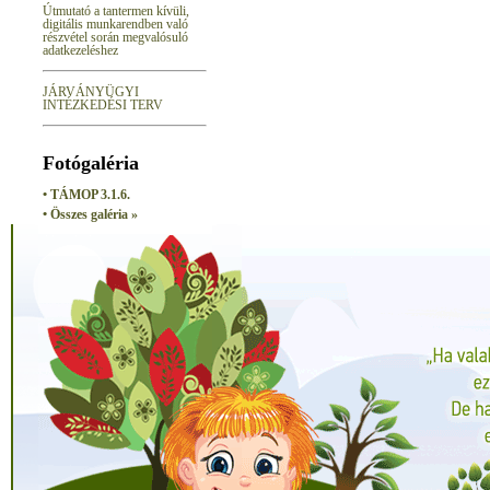
Útmutató a tantermen kívüli,
digitális munkarendben való
részvétel során megvalósuló
adatkezeléshez
JÁRVÁNYÜGYI
INTÉZKEDÉSI TERV
Fotógaléria
• TÁMOP 3.1.6.
• Összes galéria »