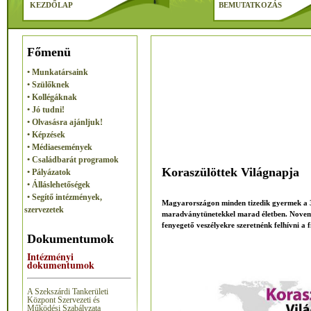
KEZDŐLAP
BEMUTATKOZÁS
Főmenü
• Munkatársaink
• Szülőknek
• Kollégáknak
• Jó tudni!
• Olvasásra ajánljuk!
• Képzések
• Médiaesemények
• Családbarát programok
Koraszülöttek Világnapja
• Pályázatok
• Álláslehetőségek
• Segítő intézmények,
Magyarországon minden tizedik gyermek a 37. 
szervezetek
maradványtünetekkel marad életben. Novembe
fenyegető veszélyekre szeretnénk felhívni a f
Dokumentumok
Intézményi
dokumentumok
A Szekszárdi Tankerületi
Központ Szervezeti és
Működési Szabályzata