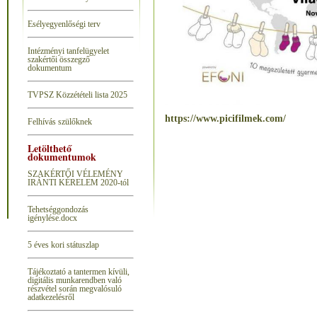
Esélyegyenlőségi terv
Intézményi tanfelügyelet
szakértői összegző
dokumentum
T
VPSZ Közzétételi lista 2025
https://www.picifilmek.com/
Felhívás szülőknek
Letölthető
dokumentumok
SZAKÉRTŐI VÉLEMÉNY
IRÁNTI KÉRELEM 2020-tól
Tehetséggondozás
igénylése.docx
5 éves kori státuszlap
Tájékoztató a tantermen kívüli,
digitális munkarendben való
részvétel során megvalósuló
adatkezelésről