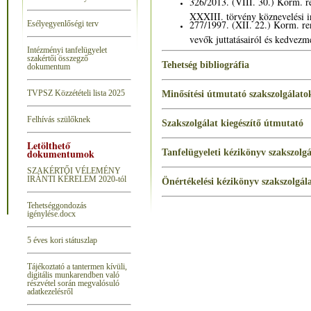
326/2013. (VIII. 30.) Korm. re
XXXIII. törvény köznevelési i
277/1997. (XII. 22.) Korm. re
Esélyegyenlőségi terv
vevők juttatásairól és kedvezm
Intézményi tanfelügyelet
szakértői összegző
Tehetség bibliográfia
dokumentum
T
VPSZ Közzétételi lista 2025
Minősítési útmutató szakszolgálat
Felhívás szülőknek
Szakszolgálat kiegészítő útmutató
Letölthető
dokumentumok
Tanfelügyeleti kézikönyv szakszolg
SZAKÉRTŐI VÉLEMÉNY
IRÁNTI KÉRELEM 2020-tól
Önértékelési kézikönyv szakszolgá
Tehetséggondozás
igénylése.docx
5 éves kori státuszlap
Tájékoztató a tantermen kívüli,
digitális munkarendben való
részvétel során megvalósuló
adatkezelésről