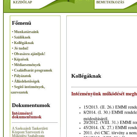
KEZDŐLAP
BEMUTATKOZÁS
Főmenü
• Munkatársaink
• Szülőknek
• Kollégáknak
• Jó tudni!
• Olvasásra ajánljuk!
• Képzések
• Médiaesemények
• Családbarát programok
Kollégáknak
• Pályázatok
• Álláslehetőségek
• Segítő intézmények,
Intézményünk működését megha
szervezetek
Dokumentumok
15/2013. (II. 26.) EMMI rende
8/2014. (I. 30.) EMMI rendele
Intézményi
dokumentumok
módosításáról.
20/2012. (VIII. 31.) EMMI ren
45/2014. (X. 27.) EMMI rendel
A Szekszárdi Tankerületi
2011. évi CXC. törvény a nemz
Központ Szervezeti és
Működési Szabályzata