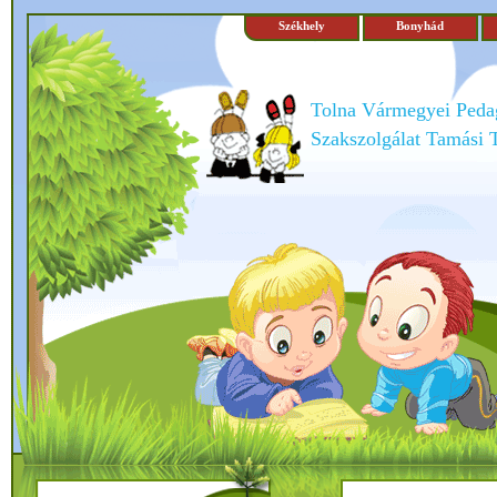
Székhely
Bonyhád
Tolna Vármegyei Peda
Szakszolgálat Tamási 